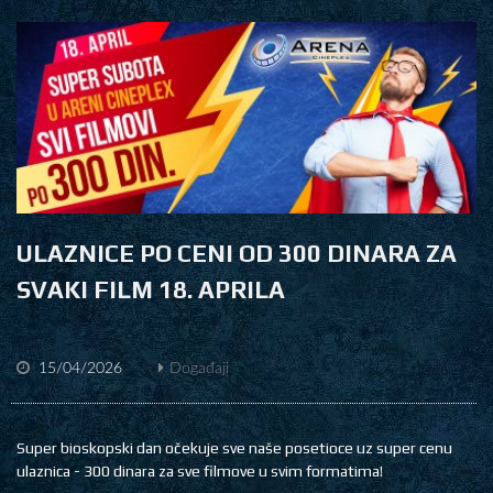
ULAZNICE PO CENI OD 300 DINARA ZA
SVAKI FILM 18. APRILA
15/04/2026
Događaji
Super bioskopski dan očekuje sve naše posetioce uz super cenu
ulaznica - 300 dinara za sve filmove u svim formatima!