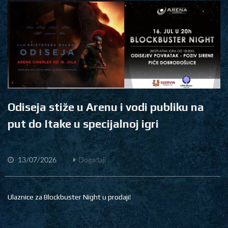
Odiseja stiže u Arenu i vodi publiku na
put do Itake u specijalnoj igri
13/07/2026
Događaji
Ulaznice za Blockbuster Night u prodaji!