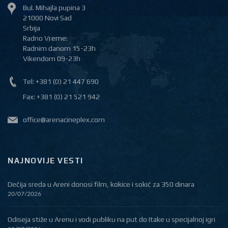
Bul. Mihajla pupina 3
21000 Novi Sad
Srbija
Radno Vreme:
Radnim danom 15-23h
Vikendom 09-23h
Tel: +381 (0) 21 447 690
Fax: +381 (0) 21 521 942
office@arenacineplex.com
NAJNOVIJE VESTI
Dečija sreda u Areni donosi film, kokice i sokić za 350 dinara
20/07/2026
Odiseja stiže u Arenu i vodi publiku na put do Itake u specijalnoj igri