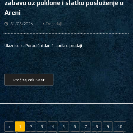
zabavu uz poklone i slatko posluženje u
Areni
31/03/2026
Događaji
Ulaznice za Porodični dan 4. aprila u prodaji
Pročitaj celu vest
«
1
2
3
4
5
6
7
8
9
10