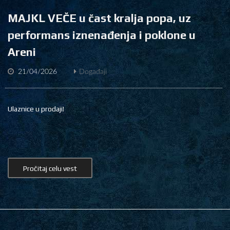
MAJKL VEČE u čast kralja popa, uz
performans iznenađenja i poklone u
Areni
21/04/2026
Događaji
Ulaznice u prodaji!
Pročitaj celu vest